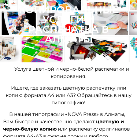
КОПИРОВАЛЬНЫЕ
УСЛУГИ И
РАСПЕЧАТКА В
АЛМАТЫ
Услуга цветной и черно-белой распечатки и
копирования.
Ищете, где заказать цветную распечатку или
копию формата А4 или А3? Обращайтесь в нашу
типографию!
В нашей типографии «NOVA Press» в Алматы,
Вам быстро и качественно сделают
цветную и
черно-белую копию
или распечатку оригиналов
формата А4-А3 в сжатые сроки и любого